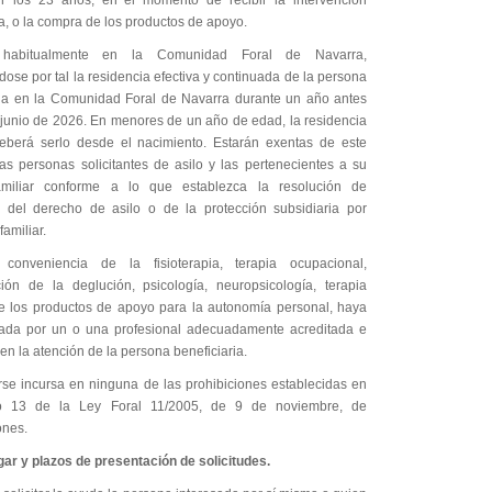
r los 23 años, en el momento de recibir la intervención
a, o la compra de los productos de apoyo.
 habitualmente en la Comunidad Foral de Navarra,
ose por tal la residencia efectiva y continuada de la persona
ria en la Comunidad Foral de Navarra durante un año antes
 junio de 2026. En menores de un año de edad, la residencia
deberá serlo desde el nacimiento. Estarán exentas de este
las personas solicitantes de asilo y las pertenecientes a su
amiliar conforme a lo que establezca la resolución de
 del derecho de asilo o de la protección subsidiaria por
familiar.
conveniencia de la fisioterapia, terapia ocupacional,
ación de la deglución, psicología, neuropsicología, terapia
de los productos de apoyo para la autonomía personal, haya
cada por un o una profesional adecuadamente acreditada e
en la atención de la persona beneficiaria.
rse incursa en ninguna de las prohibiciones establecidas en
ulo 13 de la Ley Foral 11/2005, de 9 de noviembre, de
ones.
gar y plazos de presentación de solicitudes.