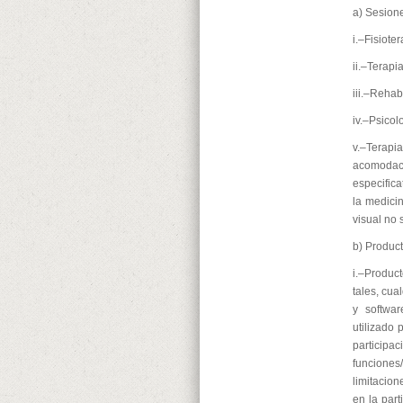
a) Sesion
i.–Fisioter
ii.–Terapi
iii.–Rehab
iv.–Psicol
v.–Terapi
acomodac
especifica
la medicin
visual no 
b) Produc
i.–Produc
tales, cua
y softwar
utilizado 
particip
funciones/
limitacion
en la par