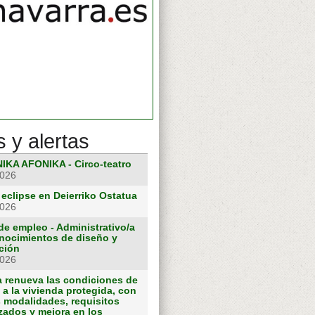
s y alertas
IKA AFONIKA - Circo-teatro
2026
 eclipse en Deierriko Ostatua
2026
de empleo - Administrativo/a
nocimientos de diseño y
ción
2026
a renueva las condiciones de
a la vivienda protegida, con
 modalidades, requisitos
zados y mejora en los