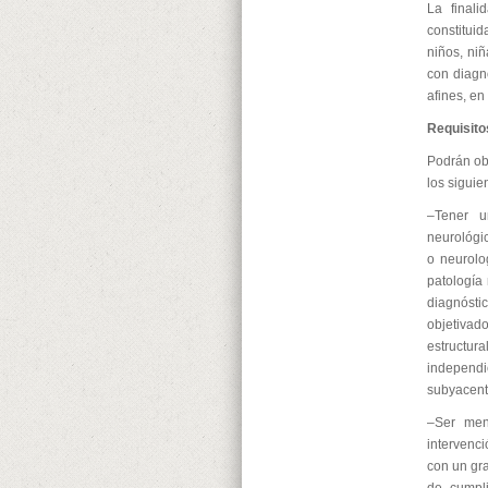
La finali
constitui
niños, ni
con diagn
afines, en
Requisito
Podrán ob
los siguie
–Tener u
neurológic
o neurolo
patología
diagnósti
objetivad
estructura
independi
subyacent
–Ser men
intervenc
con un gr