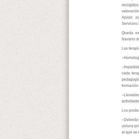
recogidos
valoració
Apoyo pa
Servicios 
Queda exc
Navarro d
Las terapi
–Homologa
–Impartid
cada terap
pedagogía,
formación 
–Llevada
actividade
Los produ
–Deberán 
un/una pro
al que se 