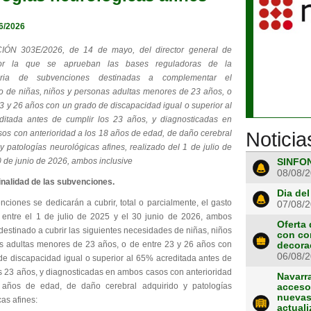
6/2026
ÓN 303E/2026, de 14 de mayo, del director general de
or la que se aprueban las bases reguladoras de la
oria de subvenciones destinadas a complementar el
to de niñas, niños y personas adultas menores de 23 años, o
3 y 26 años con un grado de discapacidad igual o superior al
itada antes de cumplir los 23 años, y diagnosticadas en
os con anterioridad a los 18 años de edad, de daño cerebral
Noticia
y patologías neurológicas afines, realizado del 1 de julio de
0 de junio de 2026, ambos inclusive
SINFON
08/08/
finalidad de las subvenciones.
Dia del
ciones se dedicarán a cubrir, total o parcialmente, el gasto
07/08/
 entre el 1 de julio de 2025 y el 30 junio de 2026, ambos
Oferta 
 destinado a cubrir las siguientes necesidades de niñas, niños
con co
s adultas menores de 23 años, o de entre 23 y 26 años con
decora
06/08/
de discapacidad igual o superior al 65% acreditada antes de
os 23 años, y diagnosticadas en ambos casos con anterioridad
Navarr
 años de edad, de daño cerebral adquirido y patologías
acceso 
nuevas
as afines:
actuali