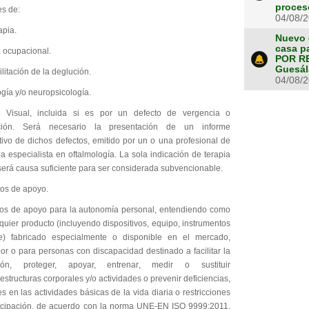
proces
es de:
04/08/
apia.
Nuevo 
casa p
a ocupacional.
POR RE
Guesál
ilitación de la deglución.
04/08/
ogía y/o neuropsicología.
a Visual, incluida si es por un defecto de vergencia o
ión. Será necesario la presentación de un informe
tivo de dichos defectos, emitido por un o una profesional de
a especialista en oftalmología. La sola indicación de terapia
será causa suficiente para ser considerada subvencionable.
tos de apoyo.
tos de apoyo para la autonomía personal, entendiendo como
lquier producto (incluyendo dispositivos, equipo, instrumentos
e) fabricado especialmente o disponible en el mercado,
por o para personas con discapacidad destinado a facilitar la
ación, proteger, apoyar, entrenar, medir o sustituir
estructuras corporales y/o actividades o prevenir deficiencias,
es en las actividades básicas de la vida diaria o restricciones
ticipación, de acuerdo con la norma UNE-EN ISO 9999:2011,