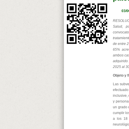
03/0
RESOLUCI
Salud, p
convocat
tratamien
de entre 2
65% acred
ambos cas
adquirido 
2025 al 3
Objeto y 
Las subven
efectuado
inclusive,
y persona
un grado 
cumplir l
a los 18
neurológic