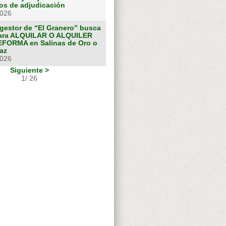
os de adjudicación
2026
gestor de “El Granero” busca
ara ALQUILAR O ALQUILER
FORMA en Salinas de Oro o
az
2026
Siguiente >
1/ 26