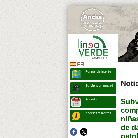
Puntos de interés
Notic
Tu Mancomunidad
Agenda
Subv
comp
Noticias y alertas
niña
de d
pato