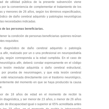
dad de utilidad pública de la presente subvención viene
da por la conveniencia de complementar el tratamiento de los
ñas y menores de 26 años, según los términos especificados,
óstico de daño cerebral adquirido y patologías neurológicas
 las necesidades indicadas.
s de las personas beneficiarias.
tener la condición de personas beneficiarias quienes reúnan
ntes requisitos:
n diagnóstico de daño cerebral adquirido o patología
a afín, realizado por un o una profesional en neuropediatría
gía, según corresponda a la edad cumplida. En el caso de
 neurológica afín, deberá constar expresamente en el código
co lesión medular adquirida o daño cerebral estructural,
o por prueba de neuroimagen, y que esta lesión cerebral
l esté relacionada directamente con el trastorno neurológico,
entemente del momento en que se haya producido la causa
e.
or de 18 años de edad en el momento de recibir la
ión diagnóstica, y ser menor de 23 años, o menor de 26 años
ado de discapacidad igual o superior al 65% acreditada antes