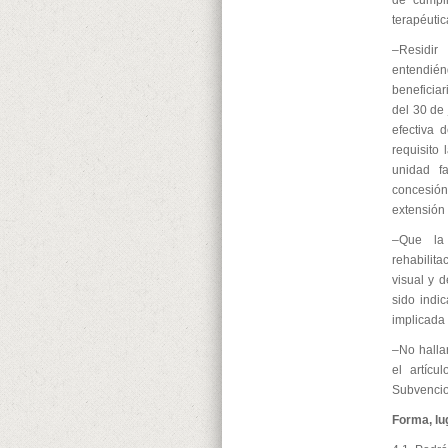
de cumpli
terapéutic
–Residir
entendiénd
beneficia
del 30 de
efectiva 
requisito 
unidad f
concesión
extensión 
–Que la 
rehabilit
visual y 
sido indi
implicada 
–No halla
el artíc
Subvenci
Forma, lu