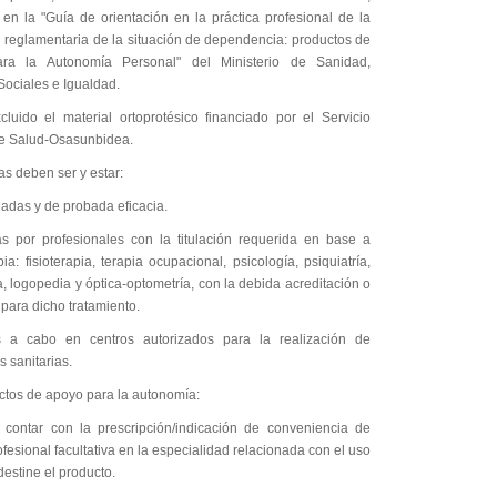
 en la "Guía de orientación en la práctica profesional de la
n reglamentaria de la situación de dependencia: productos de
ra la Autonomía Personal" del Ministerio de Sanidad,
Sociales e Igualdad.
luido el material ortoprotésico financiado por el Servicio
e Salud-Osasunbidea.
as deben ser y estar:
das y de probada eficacia.
as por profesionales con la titulación requerida en base a
ia: fisioterapia, terapia ocupacional, psicología, psiquiatría,
 logopedia y óptica-optometría, con la debida acreditación o
para dicho tratamiento.
s a cabo en centros autorizados para la realización de
s sanitarias.
ctos de apoyo para la autonomía:
contar con la prescripción/indicación de conveniencia de
fesional facultativa en la especialidad relacionada con el uso
destine el producto.