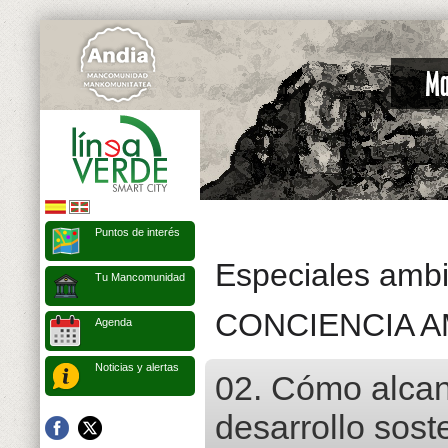
Puntos de interés
Especiales ambi
Tu Mancomunidad
CONCIENCIA A
Agenda
Noticias y alertas
02. Cómo alcan
desarrollo sost