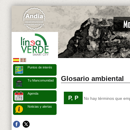
Puntos de interés
Glosario ambiental
Tu Mancomunidad
Agenda
P, P
No hay términos que empi
Noticias y alertas