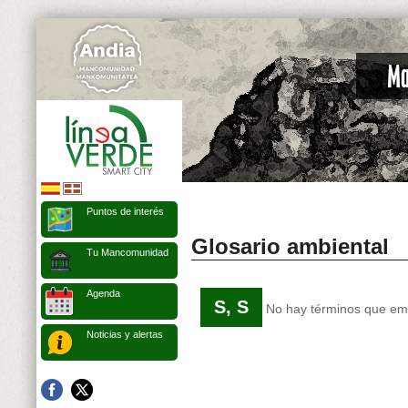
Puntos de interés
Glosario ambiental
Tu Mancomunidad
Agenda
S, S
No hay términos que emp
Noticias y alertas