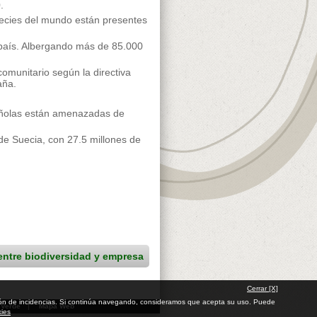
.
ecies del mundo están presentes
país. Albergando más de 85.000
comunitario según la directiva
aña.
añolas están amenazadas de
de Suecia, con 27.5 millones de
entre biodiversidad y empresa
Cerrar [X]
cación de incidencias. Si continúa navegando, consideramos que acepta su uso. Puede
 Verde
|
Mapa Web
kies