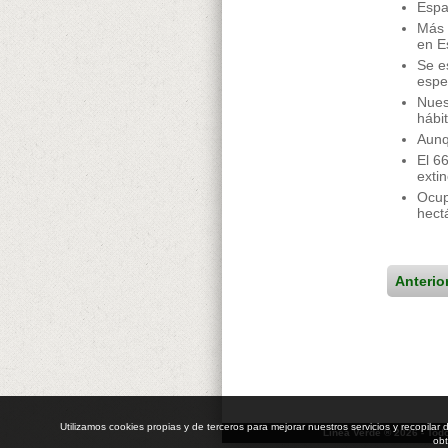
Espa
Más 
en E
Se e
espe
Nues
hábi
Aunq
El 6
extin
Ocup
hect
Anterio
Utilizamos cookies propias y de terceros para mejorar nuestros servicios y recopil
Línea Verde ® 2026 - Tod
obt