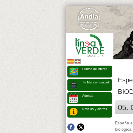
Puntos de interés
Espe
Tu Mancomunidad
BIO
Agenda
05. 
Noticias y alertas
España es
biológica