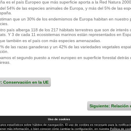
ña es el país Europeo que más superficie aporta a la Red Natura 2000
del 54% de las especies animales de Europa, y más del 5% de las esp
spaña.
stiman que un 30% de los endemismos de Europa habitan en nuestro 
cies.
tro país alberga 118 de los 217 hábitats terrestres que son de interés 
tats. Y 3 de cada 11 ecosistemas marinos están representados en Esp
ue también es el país con más especies amenazadas.
6% de las razas ganaderas y un 42% de las variedades vegetales esp
ción.
amos el segundo puesto a nivel europeo en superficie forestal detrás 
áreas.
r: Conservación en la UE
Siguiente: Relación 
Uso de cookies
ar datos estadísticos sobre hábitos de navegación. El uso de cookies es necesario para la notifi
os los derechos reservados
|
Aviso Legal
|
Política de Privacidad
|
Soporte Línea
ener más información, o bien conocer cómo cambiar la configuración, en nuestra
Política de coo