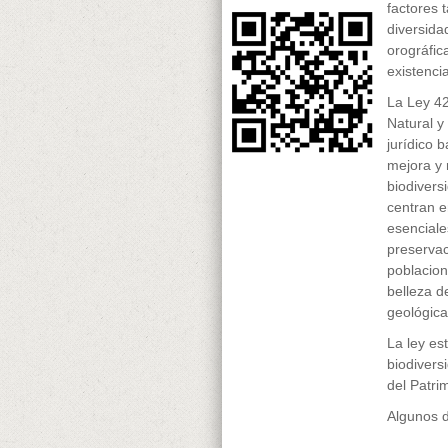
factores 
diversidad
orográfica
existencia
La Ley 42
Natural y
jurídico 
mejora y 
biodiversi
centran e
esenciale
preservac
poblacion
belleza d
geológica
La ley es
biodivers
del Patri
Algunos d