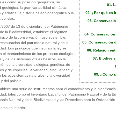
tales como su posición geográfica, su
01. L
 geológica, la gran variabilidad climática,
02. ¿Por qué es 
 y edáfica, la historia paleobiogeográfica o la
 de islas.
03. Conservació
/2007 de 13 de diciembre, del Patrimonio
 de la Biodiversidad, establece el régimen
04. Conservación 
básico de la conservación, uso sostenible,
05. Conservación d
restauración del patrimonio natural y de la
dad. Los principios que inspiran la ley se
06. Relación ent
n el mantenimiento de los procesos ecológicos
07. Biodiver
s y de los sistemas vitales básicos, en la
ión de la diversidad biológica, genética, de
es y de especies, la variedad, singularidad y
09. ¿Cómo sa
e los ecosistemas naturales, y la diversidad
 y del paisaje.
tablece una serie de instrumentos para el conocimiento y la planificació
idad, tales como el Inventario Español del Patrimonio Natural y de la Bi
monio Natural y de la Biodiversidad y las Directrices para la Ordenació
atos de interés: