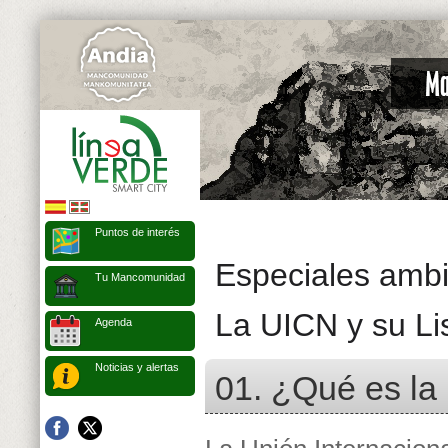
Puntos de interés
Especiales ambi
Tu Mancomunidad
La UICN y su Li
Agenda
Noticias y alertas
01. ¿Qué es l